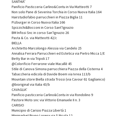
SANTHIÀ’
Panificio Pasticceria Carlino&Contu in Via Matteotti 7
Non solo Pane di Severina Torchia in Corso Nuova Italia 164
Hairstudiofabio parrucchieri in Piazza Biglia 11
Pizburger in Corso Nuova Italia 166
Spizzichi&Bocconi in Corso Sant’Ignazio
BM Infissi Snc in corso San’Ignazio 26
Pasta & Co. via Matteotti 42/c
BIELLA
Architetto Marcolongo Alessia via Candelo 25
Annalisa Ferrara Parrucchieri ed Estetica via Pietro Micca 1/E
Betty Bar in via Tripoli 17
@Colorificio Ferrarone viale Macallè 45
Stile di Canova Simona parrucchiera Piazza della Cisterna 4
Tabaccheria edicola di Davide Boem via Ivrea 113/b
Mountain store Biella strada Trossi (via Cavour 61 Gaglianico)
@bioriginal via Italia 43/b
CAVAGLIA’
Panificio pasticceria Carlino&Contu in via Rondolino 9
Pastore Moto snc via Vittorio Emanuele II n. 3
CARISIO
Municipio di Carisio Piazza Libertà 1
Minimarket Bruno Lorena via S Nicola 12