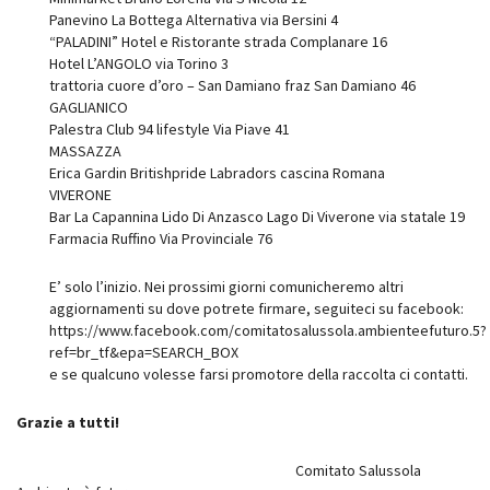
Panevino La Bottega Alternativa via Bersini 4
“PALADINI” Hotel e Ristorante strada Complanare 16
Hotel L’ANGOLO via Torino 3
trattoria cuore d’oro – San Damiano fraz San Damiano 46
GAGLIANICO
Palestra Club 94 lifestyle Via Piave 41
MASSAZZA
Erica Gardin Britishpride Labradors cascina Romana
VIVERONE
Bar La Capannina Lido Di Anzasco Lago Di Viverone via statale 19
Farmacia Ruffino Via Provinciale 76
E’ solo l’inizio. Nei prossimi giorni comunicheremo altri
aggiornamenti su dove potrete firmare, seguiteci su facebook:
https://www.facebook.com/comitatosalussola.ambienteefuturo.5?
ref=br_tf&epa=SEARCH_BOX
e se qualcuno volesse farsi promotore della raccolta ci contatti.
Grazie a tutti!
Comitato Salussola