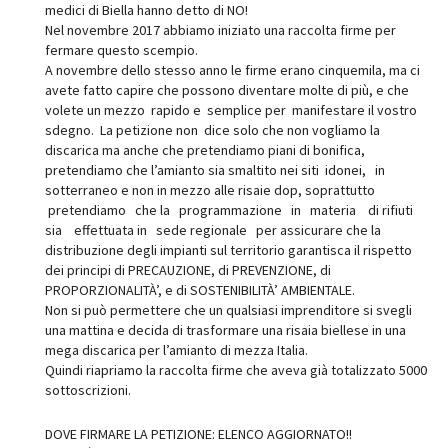
medici di Biella hanno detto di NO!
Nel novembre 2017 abbiamo iniziato una raccolta firme per
fermare questo scempio.
A novembre dello stesso anno le firme erano cinquemila, ma ci
avete fatto capire che possono diventare molte di più, e che
volete un mezzo rapido e semplice per manifestare il vostro
sdegno. La petizione non dice solo che non vogliamo la
discarica ma anche che pretendiamo piani di bonifica,
pretendiamo che l’amianto sia smaltito nei siti idonei, in
sotterraneo e non in mezzo alle risaie dop, soprattutto
pretendiamo che la programmazione in materia di rifiuti
sia effettuata in sede regionale per assicurare che la
distribuzione degli impianti sul territorio garantisca il rispetto
dei principi di PRECAUZIONE, di PREVENZIONE, di
PROPORZIONALITÀ’, e di SOSTENIBILITÀ’ AMBIENTALE.
Non si può permettere che un qualsiasi imprenditore si svegli
una mattina e decida di trasformare una risaia biellese in una
mega discarica per l’amianto di mezza Italia.
Quindi riapriamo la raccolta firme che aveva già totalizzato 5000
sottoscrizioni.
DOVE FIRMARE LA PETIZIONE: ELENCO AGGIORNATO!!