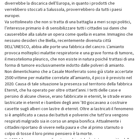
diverrebbe la discarica dell’Europa, in quanto i prodotti che
verrebbero stoccati a Salussola, proverrebbero da tutti i paesi
europei.
Va sottolineato che non si tratta di una battaglia a meri scopi politici,
l’interesse primario è di sensibilizzare tutti i cittadini sui danni che
causerebbe alla salute un opera come quella in esame. Immagino che
nessuno desideri che Biella, recentemente divenuta città
DELL’UNESCO, abbia alle porte una fabbrica del cancro. L’amianto
provoca molteplici malattie respiratorie e una grave forma di tumore,
il mesotelioma pleurico, che non esiste in natura poiché trattasi di una
forma di tumore esclusivamente indotto dalle polveri di amianto.
Non dimentichiamo che a Casale Monferrato sono già state accertate
2500 vittime per malattie correlate all’amianto, il picco è previsto nel
2020. Causa di tale situazione la presenza sul territorio della fabbrica
Eternit, che ha operato per oltre ottant’anni. I tetti delle case e
persino di alcune chiese, erano fabbricate in eternit, le strade erano
lastricate in eternit e i bambini degli anni ’80 giocavano a costruire
casette sugli alberi con lastre di eternit. Oltre ai lastricati il fenomeno
si è amplificato a causa dei battuti e polverini che tutt’ora vengono
respirati malgrado sia in corso un ampia bonifica. Attualmente i
cittadini riportano di vivere nella paura e che al primo starnuto o
colpo di tosse il loro primo pensiero è la morte.