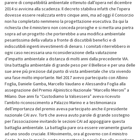
parere di compatibilità ambientale ottenuto dall’opera nel dicembre
2014 si avvicina alla scadenza. Il decreto stabiliva infatti che l’opera
dovesse essere realizzata entro cinque anni, ma ad oggi il Consorzio
non ha completato nemmeno la progettazione esecutiva. Da qui la
richiesta che il ministero non conceda proroghe e si metta una pietra
sopra ad un progetto che porterebbe a una modifica ambientale
pesantissima della vallata a fronte di discutibili benefici e di
indiscutibili ingenti investimenti di denaro. I comitati riterrebbero in
ogni caso necessaria una riconsiderazione della valutazione
d’impatto ambientale a distanza di molti anni dalla precedente VIA.
Una battaglia ambientale di grande peso per il Biellese e per una delle
sue aree più preziose dal punto di vista ambientale che sta vivendo
una fase molto importante. Nel 2017 avevo partecipato con Albino
Foglia, Daniele Gamba, Marcello Vaudano e Alessandra Foglia alla
assegnazione del Premio Alpinistico Nazionale “Marcello Meroni” a
Milano. Due anni fa “Custodiamo la Valsessera” aveva ricevuto
l’ambito riconoscimento a Palazzo Marino e a testimonianza
dell’importanza del premio aveva partecipato anche il presidente
nazionale CAI avv. Torti che aveva avuto parole di grande sostegno
per l’associazione invitando le sezioni CAI ad appoggiare questa
battaglia ambientale. La battaglia pare ora essere veramente giunta
ad uno snodo cruciale. Il Movimento, ora al governo con il ministro