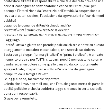
contestare all’ente la responsabilità e che tale decreto prevede una
serie di conseguenze sanzionatorie a carico dell’ente (quali per
esempio l’interdizione dall’esercizio dell’attività, la sospensione o
revoca di autorizzazioni, l’esclusione da agevolazioni o finanziamenti
pubblici)
copiando le domande di Rinaldi chiedo anch’io:
“
PERCHÉ NON È STATO CONTESTATO IL REATO?
I CONSULENTI NOMINATI DAL SINDACO DARANNO BUONI CONSIGLI
?”
E aggiungo:
Perché l’attuale giunta non prende posizioni chiare e nette su questo
atteggiamento macabro e scandaloso, che specula sul dolore?
Basta con gli slogan: “prima gli italiani” o “prima i biellesi” , è arrivato il
momento di agire per TUTTI i cittadini, perché non esistono colori o
bandiere per un dolore come quello causato dal comportamento
spregiudicato, irrispettoso e volto all’unico fine del guadagno
compiuto dalla famiglia Ravetti.
Le leggi ci sono, facciamole rispettare.
Chiedo che il M5S non molli mai, che l’attuale giunta metta da parte le
ostilità politiche e che, la suddetta legge si tramuti in certezza della
pena per i responsabili.
Grazie per avermi letto.