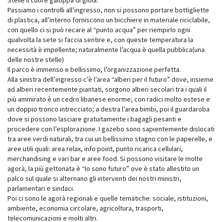
Passiamo i controlli all’ingresso, non si possono portare bottigliette
di plastica, all’interno forniscono un bicchiere in materiale riciclabile,
con quello ci si può recare al “punto acqua” per riempirlo ogni
qualvolta la sete si faccia sentire e, con queste temperatura la
necessità è impellente; naturalmente l’acqua è quella pubblica(una
delle nostre stelle)
Il parco è immenso e bellissimo, l’organizzazione perfetta.
Alla sinistra dell’ingresso c’è l’area “alberi per il futuro” dove, insieme
ad alberi recentemente piantati, sorgono alberi secolari tra i quali il
più ammirato è un cedro libanese enorme, con radici molto estese e
un doppio tronco intrecciato; a destra l’area bimbi, poi il guardaroba
dove si possono lasciare gratuitamente i bagagli pesanti e
procedere con l’esplorazione. I gazebo sono sapientemente dislocati
tra aree verdi naturali, tra cui un bellissimo stagno con le paperelle, e
aree utili quali: area relax, info point, punto ricarica cellulari,
merchandising e vari bar e aree food. Si possono visitare le molte
agorà, la più gettonata è “Io sono futuro” ove è stato allestito un
palco sul quale si alternano gli interventi dei nostri ministri,
parlamentari e sindaci.
Poi ci sono le agorà regionali e quelle tematiche: sociale, istituzioni,
ambiente, economia circolare, agricoltura, trasporti,
telecomunicazioni e molti altri.