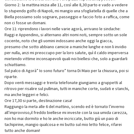
Giorno 2 : la mattina inizia alle 11, così alle 8,30 parto e vado a vedere
lo stupendo golfo di Napoli, mi mangio una sfogliatella di quelle che a
Biella possiamo solo sognare, passeggio e faccio foto a raffica, come
non ci fosse un domani.
Ore 11: riprendono i lavori nelle varie agorà, arrivano le sindache:
Raggi e Appendino, si alternano altri nomi noti, sempre sotto un sole
cocente, noto che gli uomini indossano anche oggi la giacca,
presumo che sotto abbiano camicie a maniche lunghe e non li invidio
per nulla, anzi mi preoccupo per la loro salute, quì il caldo imperversa
mietendo vittime inconsapevoli quali noi biellesi che, solo a guardarli
schiattiamo.
Sul palco di Agorà” Io sono futuro” torna Di Maio per la chiusura, poi si
riparte.
Dopo venti messaggi e trenta telefonate giungiamo a gruppetti al
ritrovo per risalire sul pullman, tutti in maniche corte, sudati e stanchi,
ma anche leggeri e felici.
Ore 17,30 si parte, destinazione casa!
Raggiungo la meta alle 6 del mattino, scendo ed è tornato l’inverno
all’improvviso,il freddo biellese mi investe con la sua umida carezza,
non ho mai dormito e ho le anche incriccate, butto giù un paio di
tachipirine, mangio qualcosa e mi butto sul mio letto felice, rifarei
tutto anche domani!