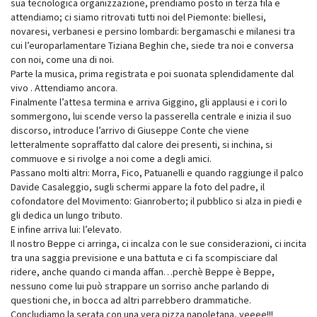
sua tecnologica organizzazione, prendiamo posto in terza fila e
attendiamo; ci siamo ritrovati tutti noi del Piemonte: biellesi,
novaresi, verbanesi e persino lombardi: bergamaschi e milanesi tra
cui l’europarlamentare Tiziana Beghin che, siede tra noi e conversa
con noi, come una di noi.
Parte la musica, prima registrata e poi suonata splendidamente dal
vivo . Attendiamo ancora.
Finalmente l’attesa termina e arriva Giggino, gli applausi e i cori lo
sommergono, lui scende verso la passerella centrale e inizia il suo
discorso, introduce l’arrivo di Giuseppe Conte che viene
letteralmente sopraffatto dal calore dei presenti, si inchina, si
commuove e si rivolge a noi come a degli amici.
Passano molti altri: Morra, Fico, Patuanelli e quando raggiunge il palco
Davide Casaleggio, sugli schermi appare la foto del padre, il
cofondatore del Movimento: Gianroberto; il pubblico si alza in piedi e
gli dedica un lungo tributo.
E infine arriva lui: l’elevato.
Il nostro Beppe ci arringa, ci incalza con le sue considerazioni, ci incita
tra una saggia previsione e una battuta e ci fa scompisciare dal
ridere, anche quando ci manda affan…perchè Beppe è Beppe,
nessuno come lui può strappare un sorriso anche parlando di
questioni che, in bocca ad altri parrebbero drammatiche.
Concludiamo la serata con una vera pizza napoletana, yeeee!!!