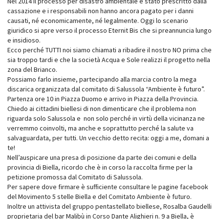
Nel 2014 il processo per disastro ambientale è stato prescritto dalla
cassazione e i responsabili non hanno ancora pagato per i danni
causati, né economicamente, né legalmente. Oggi lo scenario
giuridico si apre verso il processo Eternit Bis che si preannuncia lungo
e insidioso.
Ecco perché TUTTI noi siamo chiamati a ribadire il nostro NO prima che
sia troppo tardi e che la società Acqua e Sole realizzi il progetto nella
zona del Brianco.
Possiamo farlo insieme, partecipando alla marcia contro la mega
discarica organizzata dal comitato di Salussola “Ambiente è futuro”.
Partenza ore 10 in Piazza Duomo e arrivo in Piazza della Provincia.
Chiedo ai cittadini biellesi di non dimenticare che il problema non
riguarda solo Salussola e non solo perché in virtù della vicinanza ne
verremmo coinvolti, ma anche e soprattutto perché la salute va
salvaguardata, per tutti. Un vecchio detto recita: oggi a me, domani a
te!
Nell’auspicare una presa di posizione da parte dei comuni e della
provincia di Biella, ricordo che è in corso la raccolta firme per la
petizione promossa dal Comitato di Salussola.
Per sapere dove firmare è sufficiente consultare le pagine facebook
del Movimento 5 stelle Biella e del Comitato Ambiente è futuro.
Inoltre un attivista del gruppo pentastellato biellese, Rosalba Gaudelli
proprietaria del bar Malibù in Corso Dante Alighieri n. 9 a Biella, è