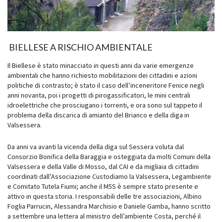
BIELLESE A RISCHIO AMBIENTALE
Il Biellese è stato minacciato in questi anni da varie emergenze
ambientali che hanno richiesto mobilitazioni dei cittadini e azioni
politiche di contrasto; è stato il caso dell’inceneritore Fenice negli
anni novanta, poi i progetti di pirogassificatori, le mini centrali
idroelettriche che prosciugano i torrenti, e ora sono sul tappeto il
problema della discarica di amianto del Brianco e della diga in
Valsessera.
Da anni va avanti la vicenda della diga sul Sessera voluta dal
Consorzio Bonifica della Baraggia e osteggiata da molti Comuni della
Valsessera e della Valle di Mosso, dal CAI e da migliaia di cittadini
coordinati dall’Associazione Custodiamo la Valsessera, Legambiente
e Comitato Tutela Fiumi; anche il M5S è sempre stato presente e
attivo in questa storia. I responsabili delle tre associazioni, Albino
Foglia Parrucin, Alessandra Marchisio e Daniele Gamba, hanno scritto
a settembre una lettera al ministro dell’ambiente Costa, perché il