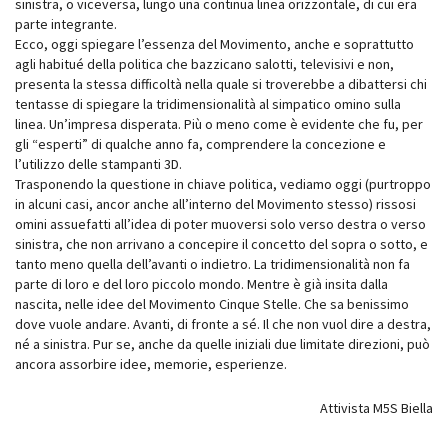
sinistra, o viceversa, lungo una continua linea orizzontale, di cui era
parte integrante.
Ecco, oggi spiegare l’essenza del Movimento, anche e soprattutto
agli habitué della politica che bazzicano salotti, televisivi e non,
presenta la stessa difficoltà nella quale si troverebbe a dibattersi chi
tentasse di spiegare la tridimensionalità al simpatico omino sulla
linea. Un’impresa disperata. Più o meno come è evidente che fu, per
gli “esperti” di qualche anno fa, comprendere la concezione e
l’utilizzo delle stampanti 3D.
Trasponendo la questione in chiave politica, vediamo oggi (purtroppo
in alcuni casi, ancor anche all’interno del Movimento stesso) rissosi
omini assuefatti all’idea di poter muoversi solo verso destra o verso
sinistra, che non arrivano a concepire il concetto del sopra o sotto, e
tanto meno quella dell’avanti o indietro. La tridimensionalità non fa
parte di loro e del loro piccolo mondo. Mentre è già insita dalla
nascita, nelle idee del Movimento Cinque Stelle. Che sa benissimo
dove vuole andare. Avanti, di fronte a sé. Il che non vuol dire a destra,
né a sinistra. Pur se, anche da quelle iniziali due limitate direzioni, può
ancora assorbire idee, memorie, esperienze.
Attivista M5S Biella