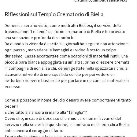
Cittadino, simpatizzante M5S
Riflessioni sul Tempio Crematorio di Biella
Domenica sera ho visto, come molti altri Biellesi, il servizio della
trasmissione “Le Jene” sul forno crematorio di Biella e ho provato
una sensazione profonda di sconforto.
Da quando la vicenda è uscita sui giornali ho seguito con attenzione
ogni passo , ma vedere le immagini e i video è stato un colpo
durissimo. Casse accatastate come scatoloni di materiali inutili, una
piccola bara bianca appoggiata su un’ altra, prima di essere cremata
in compagnia di non si sa chi, ceneri gettate nella spazzatura che, si
alzavano nel vento di uno squallido cortile per poi vedere un
netturbino ricevere bustarelle per portare in discarica il materiale in
eccesso.
Come si possono in nome del dio denaro avere comportamenti tanto
beceri?
E che tutto sia ancora in mano alla “famiglia”?
Ovvio che, in caso di decesso di un mio caro non mi avvarrei del
servizio della società in questione, al contrario mi chiedo chi a Biella
abbia ancora il coraggio di farlo.
Spero che la giustizia faccia il suo corso in maniera maggiormente