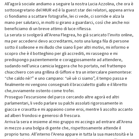
All’agorà sociale andiamo a seguire la nostra Lucia Azzolina, che ora è
sottosegretario del MIUR ed è la guest star dei relatori, appena arriva
ci fiondiamo a scattare fotografie, lei ci vede, ci sorride e alza la
mano per salutarci, in molti si girano a guardarci, così che anche noi
beneficiamo di un breve attimo di luce riflessa.
La serata si svolgerà all’Arena Flegrea, ho già scaricato l’invito online,
ma per accedervi devo accreditarmi, noto una lunga fila di persone
sotto il solleone e mi illudo che siano lì per altri motivi, mi informo e
scopro che è il botteghino per gli accrediti, mi rassegno e mi
predispongo pazientemente e coraggiosamente ad attendere,
sudando nell’unica camicia leggera che ho portato, nel frattempo
chiacchiero con una grillina di Giffoni e tra un intercalare piemontese:
“che caldo nè?” e uno campano: “uè uè ci siamo”, il tempo passa e
finalmente mi vengono consegnati il braccialetto giallo e il libretto
che,ovviamente ostento come trofei.
Proseguo l’escursione del parco cercando altre agorà ed altri
parlamentari, li vedo parlare su palchi assolati rigorosamente in
giacca e cravatta e mi appaiono come eroi, mentre li ascolto accanto
ad alberi frondosi e generosi di frescura.
Arriva la sera e insieme al mio gruppo mi accingo ad entrare all’Arena
in mezzo a una bolgia di gente che, rispettosamente attende il
proprio turno. All’interno l’Arena appare in tutta la sua maestosità e la