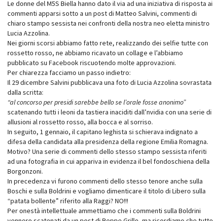
Le donne del M5S Biella hanno dato il via ad una iniziativa di risposta ai
commenti apparsi sotto a un post di Matteo Salvini, commenti di
chiaro stampo sessista nei confronti della nostra neo eletta ministro
Lucia Azzolina.
Nei giorni scorsi abbiamo fatto rete, realizzando dei selfie tutte con
rossetto rosso, ne abbiamo ricavato un collage e l’abbiamo
pubblicato su Facebook riscuotendo molte approvazioni.
Per chiarezza facciamo un passo indietro:
Il 29 dicembre Salvini pubblicava una foto di Lucia Azzolina sovrastata
dalla scritta:
“al concorso per presidi sarebbe bello se l’orale fosse anonimo”
scatenando tutti i leoni da tastiera inaciditi dall’nvidia con una serie di
allusioni al rossetto rosso, alla bocca e al sorriso.
In seguito, 1 gennaio, il capitano leghista si schierava indignato a
difesa della candidata alla presidenza della regione Emilia Romagna.
Motivo? Una serie di commenti dello stesso stampo sessista riferiti
ad una fotografia in cui appariva in evidenza il bel fondoschiena della
Borgonzoni.
In precedenza vi furono commenti dello stesso tenore anche sulla
Boschi e sulla Boldrini e vogliamo dimenticare il titolo di Libero sulla
“patata bollente” riferito alla Raggi? NO!!!
Per onestà intellettuale ammettiamo che i commenti sulla Boldrini
vennero scatenati da un post di Beppe Grillo, ma ricordiamo che tutto