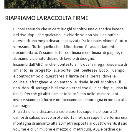
RIAPRIAMO LA RACCOLTA FIRME
E’ così assurdo che in certi luoghi si coltivi una discarica invece
del riso dop, che qualcuno ci chiede se non sia una bufala
questa di una mega discarica piazzata fra le risaie. Ahinoi! è tutto
verissimo! Tutto quello che diffondiamo è assolutamente
documentato. Ci siamo letti centinaia e centinaia di pagine, e
abbiamo visionato decine di tavole di disegno.
Iniziamo dall’ABC: in che contesto si trova la mega discarica di
amianto in progetto alle porte del biellese? Ecco. Campo
e controcampo di quest’area al limite della serra, dove le
colline si sfrangiano e diventano le risaie in cui si coltiva il
riso dop di Baraggia biellese e vercellese (l’unica dop sul riso in
italia). Perchè gli altri l’amianto lo infilano nelle miniere, noi
invece siamo più furbi e ne facciamo una montagna in mezzo alla
campagna.
Si tratta di una discarica a cielo aperto, superficie pari a 12
campi di calcio, scavo profondo 15 metri, in superficie forma una
montagna di amianto alta 20 metri esposta ai quattro venti, il suo
volume è di un milione e mezzo di metri cubi, ASL e ordine dei