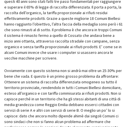
questi 40 anni sono stati fatti tre passi fondamentali per raggiungere
e superare il 65% di legge di raccolta differenziata. Il porta a porta, la
raccolta dell’organico, la tariffa proporzionale ai rifiuti residui
effettivamente prodotti. Grazie a queste migliorie 18 Comuni Biellesi
hanno raggiunto l’obiettivo, l’altra faccia della medaglia sono però i 61
che sono rimasti al di sotto. Il problema è che ancora in troppi Comuni
il sistema è rimasto fermo a quello di Cossato che andava bene a
inizio anni ottanta, attraverso raccolta stradale con campane, senza
organico e senza tariffa proporzionale ai rifiuti prodotti. E’ come se in
alcuni Comuni invece che usare i computer si usassero ancora le
vecchie macchine per scrivere.
Ovviamente con questo sistema non si andrà mai oltre un 25-30% per
bene che vada. E questo è un primo grosso problema da affrontare:
Ottenere un sistema di raccolta differenziata omogeneo su tutto il
territorio provinciale, rendendolo in tutti i Comuni Biellesi domiciliare,
esteso all’organico e con tariffa commisurata ai rifiuti prodotti. Non si
capisce perché in un territorio che ha gli stessi abitanti di una città di
media grandezza come Reggio Emilia debbano esserci cittadini con
servizi di serie A e altri con servizi di serie B. O meglio un po’ lo si
capisce: dato che ancora molto dipende ahimè dai singoli Comuni ci
sono sindaci che non si fanno alcun problema ad affermare che