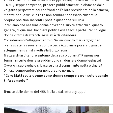
il M5S , Beppe compreso, presero pubblicamente le distanze dalle
volgarità perpetrate nei confronti dell’allora presidente della camera,
mentre per Salvini e la Lega non sembra necessario chiarire le
proprie posizioni inerenti il post in questione su Lucia.
Riteniamo che nessuna donna dovrebbe subire attacchi di questo
genere, di qualsiasi bandiera politica essa faccia parte. Per noi ogni
donna vittima di attacchi sessisti è da difendere.
Consideriamo l’atteggiamento di Salvini quanto mai vergognoso,
prima scatena i suoi fans contro Lucia Azzolina e poi si indigna per
atteggiamenti simili rivolti alla Borgonzoni.
Trattasi di un ulteriore sintomo della sua bipolarità? Ragiona nei
termini in cui le donne si suddividono in: donne e donne leghiste?
Ovvero il suo giudizio si basa su una discriminante netta e chiara?
Difficile comprendere per noi persone normali.
“Caro Matteo, le donne sono donne sempre e non solo quando
ti fa comodo!”
firmato dalle donne del M5S Biella e dall’intero gruppo!
_____________________________________________________________