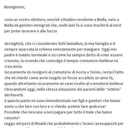
Buongiorno,
sono un vostro elettore, nonché cittadino residente a Biella, nato a
Biella da genitori immigrati che, molti anni fa si sono trasferiti al nord
per poter lavorare e alla faccia
dei leghisti, che ci considerano tutti fannulloni, la mia famiglia si è
sempre spaccata la schiena onestamente per mangiare. Oggi mio
padre è malato terminale e siccome ha sempre detto di voler essere
cremato, la vicenda che coinvolge il tempio crematorio biellese mi
crea ansia.
Sicuramente mi rivolgerò al crematorio di Aosta o Torino, resta il fatto
che mi chiedo come avrei reagito se fosse accaduto un anno fa,
quando altrettanto sicuramente mi sarei rivolto al crematorio biellese
ritrovandomi oggi, nella stessa situazione dei parenti delle “vittime”
dei Ravetti.
A questo punto mi sono immedesimato nei figli e genitori che hanno
avuto a che fare con loro e vi chiedo: potete fare qualcosa?
Possibile che riescano a non pagare per tutto il male che hanno
causato?
Leggo nel post di Rinaldi che probabilmente c’erano i presupposti per