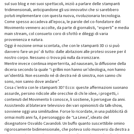
sul suo blog e nei suoi spettacoli, iniziò a parlare delle stampanti
tridimensionali, anticipandone gli usi innovativi che si sarebbero
potuti implementare con questa nuova, rivoluzionaria tecnologia.
Come spesso accadeva all’epoca, le parole del co-fondatore del
Movimento vennero accolte, da parte di giornalisti, “esperti” e media
main stream, col consueto coro di sfottò e dileggi di varia
provenienza e natura.
Oggi è nozione ormai scontata, che con le stampanti 3D ci si può
davvero fare un po’ di tutto: dalle abitazioni alle protesi ossee per il
nostro corpo. Nessuno ci trova più nulla da ironizzare.
Mentre invece continua imperterrita, ad nauseam, la diffusione della
diceria secondo la quale “i grillini non hanno un’ideologia, non hanno
un’identità. Non essendo né di destra né di sinistra, non sanno chi
sono, non sanno dove andare”.
Cosa c’entra con le stampanti 3D? Ecco: queste affermazioni suonano
assurde, persino ridicole alle orecchie di chi le idee, i progetti, i
contenuti del Movimento li conosce, li sostiene, li persegue da anni.
Assistendo al blaterare televisivo dei vari opinionisti da talk-show,
sovviene oggi una similitudine. Forse lo ricordate, in una pubblicità di
ormai molti anni fa, il personaggio de “La Linea”, ideato del
disegnatore Osvaldo Cavandoli. Un buffo quanto suscettibile omino
rigorosamente bidimensionale, che poteva solo muoversi da destra a