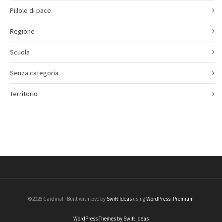
Pillole di pace
Regione
Scuola
Senza categoria
Territorio
©2026 Cardinal · Built with love by
Swift Ideas
using
WordPress
.
Premium
WordPress Themes by Swift Ideas