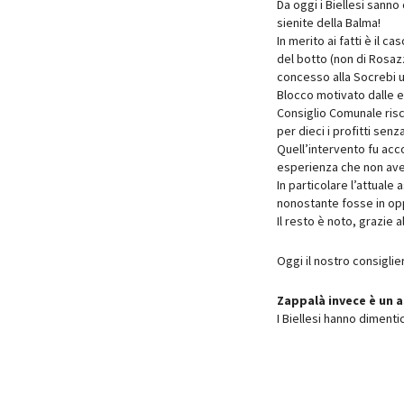
Da oggi i Biellesi sann
sienite della Balma!
In merito ai fatti è il c
del botto (non di Rosazz
concesso alla Socrebi 
Blocco motivato dalle e
Consiglio Comunale risc
per dieci i profitti senz
Quell’intervento fu acco
esperienza che non avend
In particolare l’attuale
nonostante fosse in opp
Il resto è noto, grazie 
Oggi il nostro consiglie
Zappalà invece è un a
I Biellesi hanno dimenti