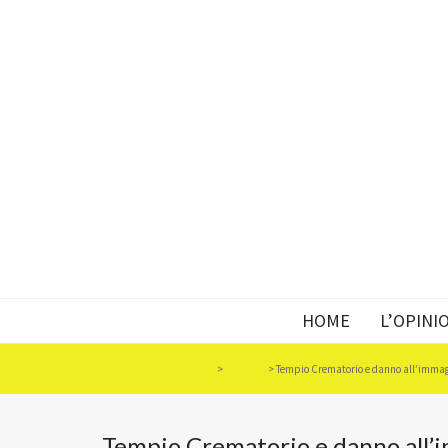
HOME
L’OPINI
Movimento 5 Stelle Biella
>
Territorio
>
Tempio Crematorio e danno all’immag
Tempio Crematorio e danno all’i