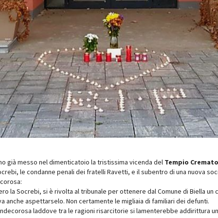
no già messo nel dimenticatoio la tristissima vicenda del
Tempio Crematori
crebi, le condanne penali dei fratelli Ravetti, e il subentro di una nuova soci
ecorosa:
ero la Socrebi, si è rivolta al tribunale per ottenere dal Comune di Biella un
a anche aspettarselo. Non certamente le migliaia di familiari dei defunti.
indecorosa laddove tra le ragioni risarcitorie si lamenterebbe addirittura 