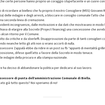
o che certe persone hanno proprio un coraggio stupefacente e un cuore con 
aso di ricordare ai biellesi che fu proprio il nostro Consigliere (M5S) Giovanni R
a) delle indagini e degli arresti, a bloccare in consiglio comunale l’atto ch
una seconda linea di cremazione.
videnti incongruenze, dalle motivazioni e dai dati che mostravano in modo 
hiava di elargire alla Socrebi (Project financing) una concessione che avreb
a alcun ritorno per il Comune.
lto da critiche e da sberleffi. Disapprovazioni da parte di tanti consiglieri c
o neanche letto gli atti non si erano accorti di nulla.
 assessore Zappalà ebbe da ridire in un post su fb “appunti di mentalità grilli
osizione, difese quell’atto a favore della Socrebi in modo tenace.
alle indagini della procura e alla stampa nazionale.
re ha deciso di abbandonare la politica per dedicarsi al suo lavoro.
ssessore di punta dell’amministrazione Comunale di Biella.
cato già tutto questo? Noi speriamo di no!