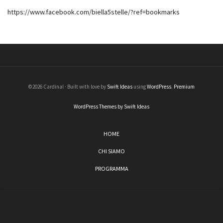
https://www.facebook.com/biella5stelle/?ref=bookmarks
©2026 Cardinal · Built with love by
Swift Ideas
using
WordPress
.
Premium
WordPress Themes by Swift Ideas
HOME
CHI SIAMO
PROGRAMMA