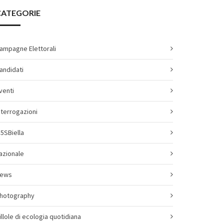
CATEGORIE
ampagne Elettorali
andidati
venti
nterrogazioni
5SBiella
azionale
ews
hotography
illole di ecologia quotidiana