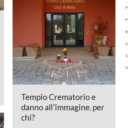
P
P
R
S
S
T
Tempio Crematorio e
danno all’immagine, per
chi?