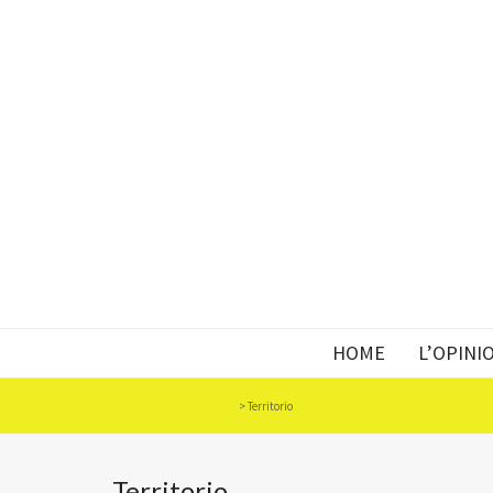
HOME
L’OPINI
Movimento 5 Stelle Biella
>
Territorio
Territorio