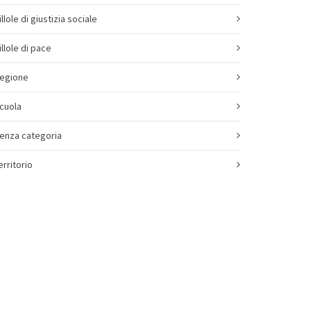
illole di giustizia sociale
illole di pace
egione
cuola
enza categoria
erritorio