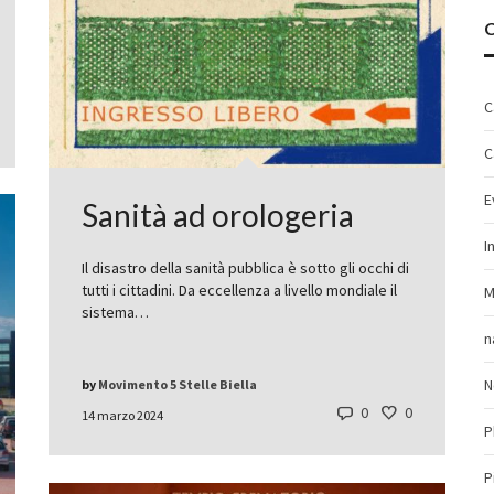
C
C
E
Sanità ad orologeria
I
Il disastro della sanità pubblica è sotto gli occhi di
tutti i cittadini. Da eccellenza a livello mondiale il
M
sistema…
n
N
by
Movimento 5 Stelle Biella
0
0
14 marzo 2024
P
P