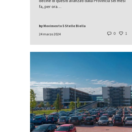
decine di quesiti avanzati dalla Provincia sei mesi
fa, per ora…
by
Movimento 5 Stelle Biella
0
1
24 marzo 2024