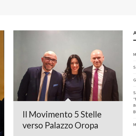
A
M
S
G
S
“
I
B
Il Movimento 5 Stelle
verso Palazzo Oropa
M