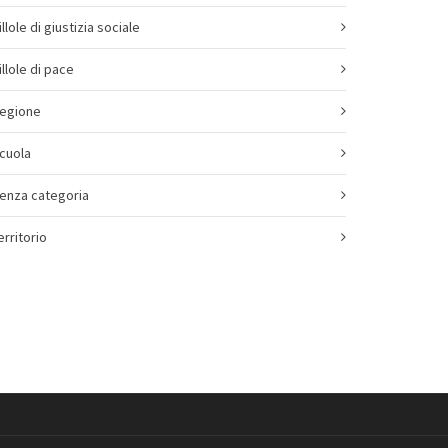
illole di giustizia sociale
illole di pace
egione
cuola
enza categoria
erritorio