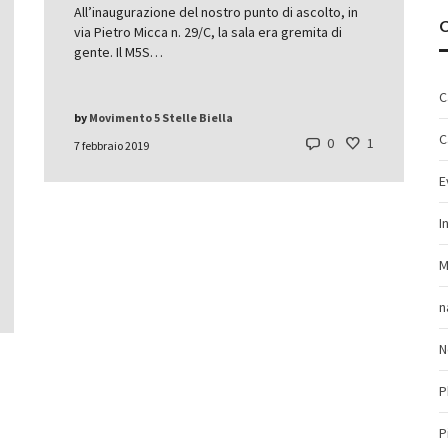
All’inaugurazione del nostro punto di ascolto, in
via Pietro Micca n. 29/C, la sala era gremita di
gente. Il M5S…
C
by
Movimento 5 Stelle Biella
C
0
1
7 febbraio 2019
E
I
M
n
N
P
P