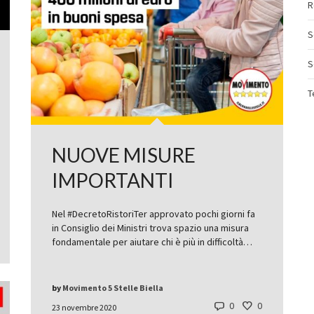
R
S
S
T
NUOVE MISURE
IMPORTANTI
Nel #DecretoRistoriTer approvato pochi giorni fa
in Consiglio dei Ministri trova spazio una misura
fondamentale per aiutare chi è più in difficoltà…
by
Movimento 5 Stelle Biella
0
0
23 novembre 2020