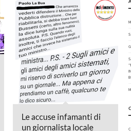
A
M
S
G
S
“
I
B
M
Le accuse infamanti di
un giornalista locale
C