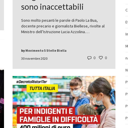
sono inaccettabili
C
Sono molto pesanti le parole di Paolo La Bua,
E
docente precario e giornalista Biellese, rivolte al
Ministro dell’Istruzione Lucia Azzolina.…
I
M
by
Movimento 5 Stelle Biella
0
0
n
30 novembre 2020
N
P
P
P
P