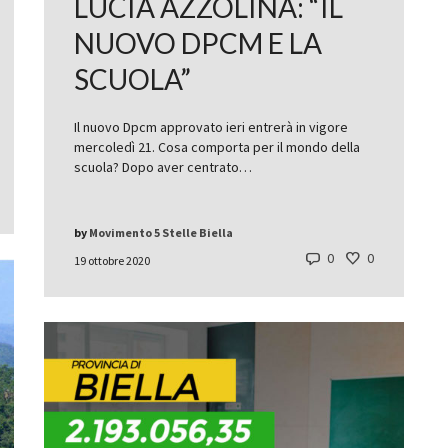
LUCIA AZZOLINA: “IL
NUOVO DPCM E LA
SCUOLA”
Il nuovo Dpcm approvato ieri entrerà in vigore
mercoledì 21. Cosa comporta per il mondo della
scuola? Dopo aver centrato…
by
Movimento 5 Stelle Biella
0
0
19 ottobre 2020