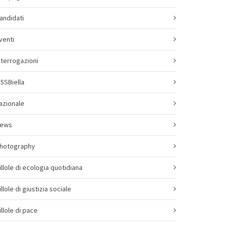
andidati
venti
nterrogazioni
5SBiella
azionale
ews
hotography
illole di ecologia quotidiana
illole di giustizia sociale
illole di pace