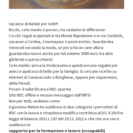
Vacanze di Natale per tutti!!!
Ricchi, ceto medio e poveri, ma vediamo le differenze:
I ricchi: regali acquistati in Via Monte Napoleone o in via Condotti,
vacanze a Cortina, Courmayeur o posti esotici. Guardaroba
rinnovati secondo la moda, se poi si ha un cane allora:
guardaroba nuovo anche per lui( minimo 3000 euro tra abiti
glitterati e parrucchiere)
Ceto medio: arriva la tredicesima e quindi escono regalini per
amici e qualcosa di bello per la famiglia. Si cercano ricette su
internet di Canavacciulo o Borghese, oppure per risparmiare,
della Parodi.
Poveri: il nulla! Ricarica RDC sparita!
Sito RDC offline e nessun messaggio dall’INPS!
Non per tutti, vediamo come:
il governo Meloni ha suddiviso in due categorie i percettori di
RDC con la nuova e strepitosa modifica restrittiva al D/L 4 2019 in
legge di bilancio 2023 L 197 del 29.12. 2022 e che che ora verrà
suddiviso in:
supporto per la formazione e lavoro (occupabili)