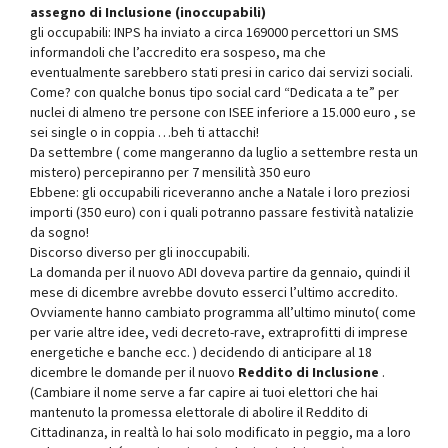
assegno di Inclusione (inoccupabili)
gli occupabili: INPS ha inviato a circa 169000 percettori un SMS
informandoli che l’accredito era sospeso, ma che
eventualmente sarebbero stati presi in carico dai servizi sociali.
Come? con qualche bonus tipo social card “Dedicata a te” per
nuclei di almeno tre persone con ISEE inferiore a 15.000 euro , se
sei single o in coppia …beh ti attacchi!
Da settembre ( come mangeranno da luglio a settembre resta un
mistero) percepiranno per 7 mensilità 350 euro
Ebbene: gli occupabili riceveranno anche a Natale i loro preziosi
importi (350 euro) con i quali potranno passare festività natalizie
da sogno!
Discorso diverso per gli inoccupabili.
La domanda per il nuovo ADI doveva partire da gennaio, quindi il
mese di dicembre avrebbe dovuto esserci l’ultimo accredito.
Ovviamente hanno cambiato programma all’ultimo minuto( come
per varie altre idee, vedi decreto-rave, extraprofitti di imprese
energetiche e banche ecc. ) decidendo di anticipare al 18
dicembre le domande per il nuovo
Reddito di Inclusione
.
(Cambiare il nome serve a far capire ai tuoi elettori che hai
mantenuto la promessa elettorale di abolire il Reddito di
Cittadinanza, in realtà lo hai solo modificato in peggio, ma a loro