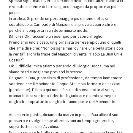
spesso significati diversi a seconda delle circostanze. E allora ci
è venuto in mente di fare un gioco, magari da proporre ai più
piccoli.
In pratica: Si prende un personaggio più o meno noto, si
sostituisce al Carneade di Manzoni e si prova a capire chi è e
perché si comporta in un determinato modo.
Difficile? Ok, facciamo un esempio per capirci meglio.
Prendiamo uno a caso, un giornalista per esempio, uno di quelli
che ama dire che: “Non bisogna mai rovinare una bella storia con
la verità”, allora la frase del Manzoni diventa: “Paolo La Bua! Chi è
Costui?”
Ok. È difficile, mica stiamo parlando di Giorgio Bocca, ma noi
siamo tosti e vogliamo provarci lo stesso.
Il signor La Bua, giornalista di professione, da tempo immemore
sostiene che il Movimento Cinque Stelle sia formato da cazzari
(parole sue). E fino a qui non c’è nulla di nuovo sotto al sole,
oramai tutti si sentono il diritto di giudicare e sentirsi meglio
degli altri, soprattutto se gli altri fanno parte del Movimento.
Ad un certo punto, diciamo da marzo in poi, La Bua affina il suo
pensiero e rivolge le sue affermazioni un tempo generiche,
soprattutto a Lucia Azzolina.
Noi che spesso le belle storie le roviniamo, cerchiamo la verità e