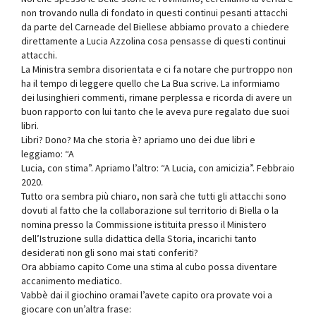
non trovando nulla di fondato in questi continui pesanti attacchi
da parte del Carneade del Biellese abbiamo provato a chiedere
direttamente a Lucia Azzolina cosa pensasse di questi continui
attacchi.
La Ministra sembra disorientata e ci fa notare che purtroppo non
ha il tempo di leggere quello che La Bua scrive. La informiamo
dei lusinghieri commenti, rimane perplessa e ricorda di avere un
buon rapporto con lui tanto che le aveva pure regalato due suoi
libri.
Libri? Dono? Ma che storia è? apriamo uno dei due libri e
leggiamo: “A
Lucia, con stima”. Apriamo l’altro: “A Lucia, con amicizia”. Febbraio
2020.
Tutto ora sembra più chiaro, non sarà che tutti gli attacchi sono
dovuti al fatto che la collaborazione sul territorio di Biella o la
nomina presso la Commissione istituita presso il Ministero
dell’Istruzione sulla didattica della Storia, incarichi tanto
desiderati non gli sono mai stati conferiti?
Ora abbiamo capito Come una stima al cubo possa diventare
accanimento mediatico.
Vabbè dai il giochino oramai l’avete capito ora provate voi a
giocare con un’altra frase: