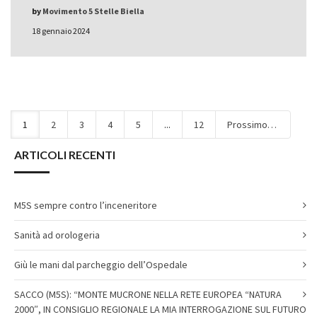
by
Movimento 5 Stelle Biella
18 gennaio 2024
1
2
3
4
5
...
12
Prossimo
ARTICOLI RECENTI
M5S sempre contro l’inceneritore
Sanità ad orologeria
Giù le mani dal parcheggio dell’Ospedale
SACCO (M5S): “MONTE MUCRONE NELLA RETE EUROPEA “NATURA
2000″, IN CONSIGLIO REGIONALE LA MIA INTERROGAZIONE SUL FUTURO