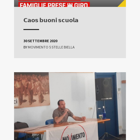
𝗖𝗮𝗼𝘀 𝗯𝘂𝗼𝗻𝗶 𝘀𝗰𝘂𝗼𝗹𝗮
30 SETTEMBRE 2020
BY
MOVIMENTO 5 STELLE BIELLA