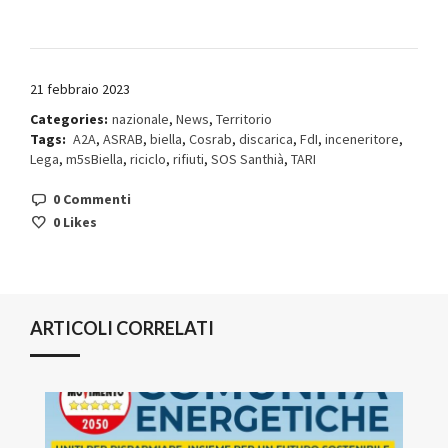
21 febbraio 2023
Categories:
nazionale
,
News
,
Territorio
Tags:
A2A
,
ASRAB
,
biella
,
Cosrab
,
discarica
,
FdI
,
inceneritore
,
Lega
,
m5sBiella
,
riciclo
,
rifiuti
,
SOS Santhià
,
TARI
0 Commenti
0
Likes
ARTICOLI CORRELATI