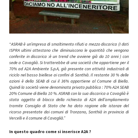
“
ASRAB è un’impresa di smaltimento rifiuti a mezzo discarica (I dati
ISPRA ultimi attestano che diminuiscono le quantità che vengono
conferite in discarica :è un trend che avviene già da 10 anni ) con
sede a Cavaglià. Si tratterebbe di una società che appartiene per il
70% ad A2A Ambiente S.p.A, già presente con attività industriali di
riciclo nel basso biellese ai confini di Santhià. Il restante 30 % delle
azioni è della SEAB di cui il 36% appartiene al Comune di Biella.
Quindi la società viene denominata privato pubblica : 70% A2A SEAB
20% Comune di Biella 10 %. ASRAB con la sua discarica a Cavaglià è
stata oggetto di blocco della richiesta di A2A dell’ampliamento
tramite Consiglio di Stato che ha dato ragione alle istanze del
ricorso presentate dai comuni di Tronzano, Santhià in provincia di
Vercelli e il comune di Cavaglià.”
In questo quadro come si inserisce A2A ?