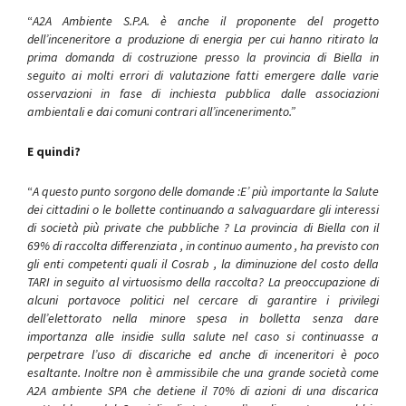
“
A2A Ambiente S.P.A. è anche il proponente del progetto
dell’inceneritore a produzione di energia per cui hanno ritirato la
prima domanda di costruzione presso la provincia di Biella in
seguito ai molti errori di valutazione fatti emergere dalle varie
osservazioni in fase di inchiesta pubblica dalle associazioni
ambientali e dai comuni contrari all’incenerimento.”
E quindi?
“
A questo punto sorgono delle domande :E’ più importante la Salute
dei cittadini o le bollette continuando a salvaguardare gli interessi
di società più private che pubbliche ? La provincia di Biella con il
69% di raccolta differenziata , in continuo aumento , ha previsto con
gli enti competenti quali il Cosrab , la diminuzione del costo della
TARI in seguito al virtuosismo della raccolta? La preoccupazione di
alcuni portavoce politici nel cercare di garantire i privilegi
dell’elettorato nella minore spesa in bolletta senza dare
importanza alle insidie sulla salute nel caso si continuasse a
perpetrare l’uso di discariche ed anche di inceneritori è poco
esaltante. Inoltre non è ammissibile che una grande società come
A2A ambiente SPA che detiene il 70% di azioni di una discarica