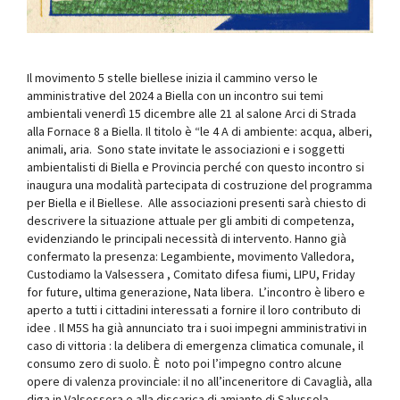
Il movimento 5 stelle biellese inizia il cammino verso le
amministrative del 2024 a Biella con un incontro sui temi
ambientali venerdì 15 dicembre alle 21 al salone Arci di Strada
alla Fornace 8 a Biella. Il titolo è “le 4 A di ambiente: acqua, alberi,
animali, aria. Sono state invitate le associazioni e i soggetti
ambientalisti di Biella e Provincia perché con questo incontro si
inaugura una modalità partecipata di costruzione del programma
per Biella e il Biellese. Alle associazioni presenti sarà chiesto di
descrivere la situazione attuale per gli ambiti di competenza,
evidenziando le principali necessità di intervento. Hanno già
confermato la presenza: Legambiente, movimento Valledora,
Custodiamo la Valsessera , Comitato difesa fiumi, LIPU, Friday
for future, ultima generazione, Nata libera. L’incontro è libero e
aperto a tutti i cittadini interessati a fornire il loro contributo di
idee . Il M5S ha già annunciato tra i suoi impegni amministrativi in
caso di vittoria : la delibera di emergenza climatica comunale, il
consumo zero di suolo. È noto poi l’impegno contro alcune
opere di valenza provinciale: il no all’inceneritore di Cavaglià, alla
diga in Valsessera e alla discarica di amianto di Salussola.