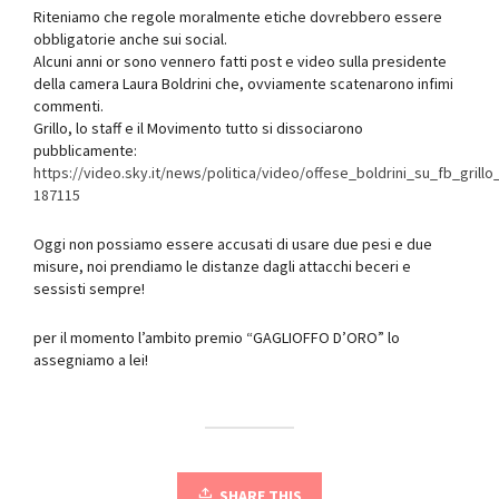
Riteniamo che regole moralmente etiche dovrebbero essere
obbligatorie anche sui social.
Alcuni anni or sono vennero fatti post e video sulla presidente
della camera Laura Boldrini che, ovviamente scatenarono infimi
commenti.
Grillo, lo staff e il Movimento tutto si dissociarono
pubblicamente:
https://video.sky.it/news/politica/video/offese_boldrini_su_fb_grillo
187115
Oggi non possiamo essere accusati di usare due pesi e due
misure, noi prendiamo le distanze dagli attacchi beceri e
sessisti sempre!
per il momento l’ambito premio “GAGLIOFFO D’ORO” lo
assegniamo a lei!
SHARE THIS