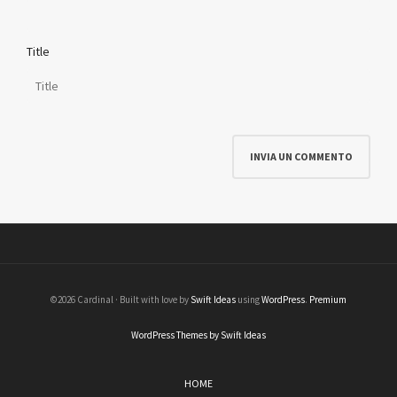
Title
©2026 Cardinal · Built with love by
Swift Ideas
using
WordPress
.
Premium
WordPress Themes by Swift Ideas
HOME