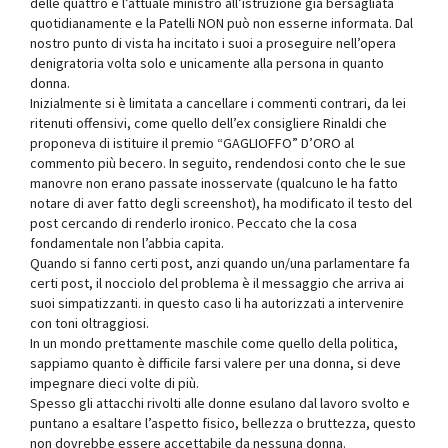
delle quattro è l’attuale ministro all’istruzione già bersagliata
quotidianamente e la Patelli NON può non esserne informata. Dal
nostro punto di vista ha incitato i suoi a proseguire nell’opera
denigratoria volta solo e unicamente alla persona in quanto
donna.
Inizialmente si è limitata a cancellare i commenti contrari, da lei
ritenuti offensivi, come quello dell’ex consigliere Rinaldi che
proponeva di istituire il premio “GAGLIOFFO” D’ORO al
commento più becero. In seguito, rendendosi conto che le sue
manovre non erano passate inosservate (qualcuno le ha fatto
notare di aver fatto degli screenshot), ha modificato il testo del
post cercando di renderlo ironico. Peccato che la cosa
fondamentale non l’abbia capita.
Quando si fanno certi post, anzi quando un/una parlamentare fa
certi post, il nocciolo del problema è il messaggio che arriva ai
suoi simpatizzanti. in questo caso li ha autorizzati a intervenire
con toni oltraggiosi.
In un mondo prettamente maschile come quello della politica,
sappiamo quanto è difficile farsi valere per una donna, si deve
impegnare dieci volte di più.
Spesso gli attacchi rivolti alle donne esulano dal lavoro svolto e
puntano a esaltare l’aspetto fisico, bellezza o bruttezza, questo
non dovrebbe essere accettabile da nessuna donna.