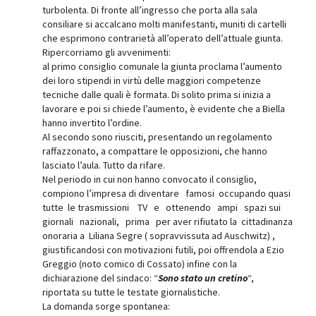
turbolenta. Di fronte all’ingresso che porta alla sala
consiliare si accalcano molti manifestanti, muniti di cartelli
che esprimono contrarietà all’operato dell’attuale giunta.
Ripercorriamo gli avvenimenti:
al primo consiglio comunale la giunta proclama l’aumento
dei loro stipendi in virtù delle maggiori competenze
tecniche dalle quali è formata. Di solito prima si inizia a
lavorare e poi si chiede l’aumento, è evidente che a Biella
hanno invertito l’ordine.
Al secondo sono riusciti, presentando un regolamento
raffazzonato, a compattare le opposizioni, che hanno
lasciato l’aula. Tutto da rifare.
Nel periodo in cui non hanno convocato il consiglio,
compiono l’impresa di diventare famosi occupando quasi
tutte le trasmissioni TV e ottenendo ampi spazi sui
giornali nazionali, prima per aver rifiutato la cittadinanza
onoraria a Liliana Segre ( sopravvissuta ad Auschwitz) ,
giustificandosi con motivazioni futili, poi offrendola a Ezio
Greggio (noto comico di Cossato) infine con la
dichiarazione del sindaco: “
Sono stato un cretino
“,
riportata su tutte le testate giornalistiche.
La domanda sorge spontanea: