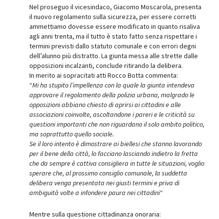
Nel proseguo il vicesindaco, Giacomo Moscarola, presenta
il nuovo regolamento sulla sicurezza, per essere corretti
ammettiamo dovesse essere modificato in quanto risaliva
agli anni trenta, ma il tutto è stato fatto senza rispettare i
termini previsti dallo statuto comunale e con errori degni
dell’alunno più distratto. La giunta messa alle strette dalle
opposizioni incalzanti, conclude ritirando la delibera.
In merito ai sopracitati atti Rocco Botta commenta:
“
Mi ha stupito l’impellenza con la quale la giunta intendeva
approvare il regolamento della polizia urbana, malgrado le
opposizioni abbiano chiesto di aprirsi ai cittadini e alle
associazioni coinvolte, ascoltandone i pareri e le criticità su
questioni importanti che non riguardano il solo ambito politico,
ma soprattutto quello sociale.
Se il loro intento è dimostrare ai biellesi che stanno lavorando
per il bene della città, lo facciano lasciando indietro la fretta
che da sempre è cattiva consigliera in tutte le situazioni, voglio
sperare che, al prossimo consiglio comunale, la suddetta
delibera venga presentata nei giusti termini e priva di
ambiguità volte a infondere paura nei cittadini
“
Mentre sulla questione cittadinanza onoraria: