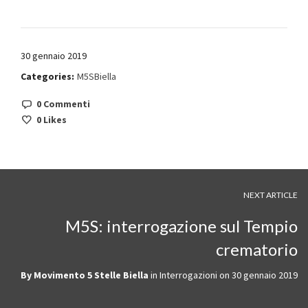
30 gennaio 2019
Categories:
M5SBiella
0 Commenti
0
Likes
NEXT ARTICLE
M5S: interrogazione sul Tempio
crematorio
By
Movimento 5 Stelle Biella
in
Interrogazioni
on
30 gennaio 2019