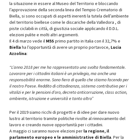
la situazione in essere al Museo del Territorio e bloccando
l’approvazione della seconda linea del Tempio Crematorio di
Biella, si sono occupati di aspetti inerenti la tutela dell’ambiente
del territorio biellese come le discariche della Valledora , di
piste ciclabili in città, di giustizia sociale applicando il D.D.L.
elezioni pulite e molti altri argomenti.
Il 4 di marzo vede il
M5S
primo partito in Italia con il 32,7% e
Biella
ha l’opportunità di avere un proprio portavoce,
Lucia
Azzolina
:
“L’anno 2018 per me ha rappresentato una svolta fondamentale.
Lavorare per i cittadini italiani è un privilegio, ma anche una
responsabilità enorme. Sono fiera di quello che stiamo facendo per
il nostro Paese. Reddito di cittadinanza, sistema contributivo per i
vitalizi e per le pensioni d’oro, decreto anticorruzione, class action,
ambiente, istruzione e università e tanto altro”
Per il 2019 siamo ricchi di progetti e di idee per dare nuovo
lustro al territorio tramite politiche rivolte al rinnovamento del
lavoro e creando nuove opportunità per i cittadini.
A maggio ci saranno nuove elezioni per
la regione, il
parlamento europeo e le amministrative di Biella
. Per la