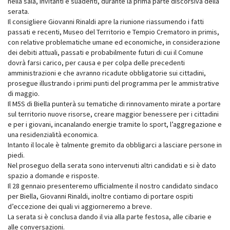
nella sala, invitanti e suadenti, durante la prima parte discorsiva della
serata.
Il consigliere Giovanni Rinaldi apre la riunione riassumendo i fatti
passati e recenti, Museo del Territorio e Tempio Crematoro in primis,
con relative problematiche umane ed economiche, in considerazione
dei debiti attuali, passati e probabilmente futuri di cui il Comune
dovrà farsi carico, per causa e per colpa delle precedenti
amministrazioni e che avranno ricadute obbligatorie sui cittadini,
prosegue illustrando i primi punti del programma per le ammistrative
di maggio.
Il M5S di Biella punterà su tematiche di rinnovamento mirate a portare
sul territorio nuove risorse, creare maggior benessere per i cittadini
e per i giovani, incanalando energie tramite lo sport, l’aggregazione e
una residenzialità economica.
Intanto il locale è talmente gremito da obbligarci a lasciare persone in
piedi.
Nel proseguo della serata sono intervenuti altri candidati e si è dato
spazio a domande e risposte.
Il 28 gennaio presenteremo ufficialmente il nostro candidato sindaco
per Biella, Giovanni Rinaldi, inoltre contiamo di portare ospiti
d’eccezione dei quali vi aggiorneremo a breve.
La serata si è conclusa dando il via alla parte festosa, alle cibarie e
alle conversazioni.