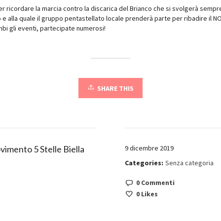
r ricordare la marcia contro la discarica del Brianco che si svolgerà sempr
e alla quale il gruppo pentastellato locale prenderà parte per ribadire il NO
bi gli eventi, partecipate numerosi!
SHARE THIS
imento 5 Stelle Biella
9 dicembre 2019
Categories:
Senza categoria
0 Commenti
0
Likes