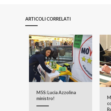
ARTICOLI CORRELATI
M5S: Lucia Azzolina
M
ministro!
c
R