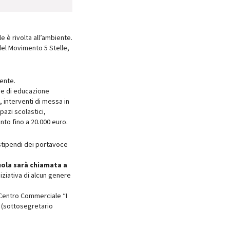
e è rivolta all’ambiente.
del Movimento 5 Stelle,
iente.
à e di educazione
, interventi di messa in
pazi scolastici,
nto fino a 20.000 euro.
i stipendi dei portavoce
ola sarà chiamata a
iziativa di alcun genere
 Centro Commerciale “I
(sottosegretario