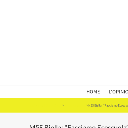
HOME
L’OPINI
Movimento 5 Stelle Biella
>
Senza categoria
>
M5S Biella: “Facciamo Ecoscu
M5S Biella: “Facciamo Ecoscuola