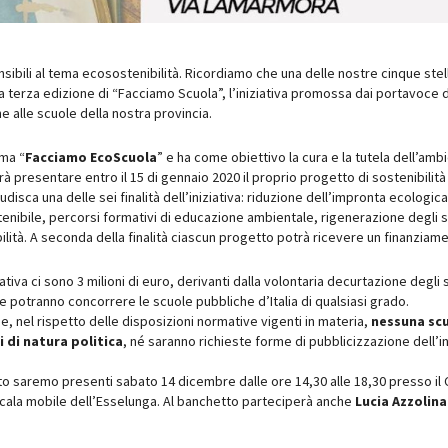
sibili al tema ecosostenibilità. Ricordiamo che una delle nostre cinque stell
 la terza edizione di “Facciamo Scuola”, l’iniziativa promossa dai portavoce 
e alle scuole della nostra provincia.
ama “
Facciamo EcoScuola
” e ha come obiettivo la cura e la tutela dell’amb
trà presentare entro il 15 di gennaio 2020 il proprio progetto di sostenibilit
isca una delle sei finalità dell’iniziativa: riduzione dell’impronta ecologica
tenibile, percorsi formativi di educazione ambientale, rigenerazione degli s
ilità. A seconda della finalità ciascun progetto potrà ricevere un finanziame
iativa ci sono 3 milioni di euro, derivanti dalla volontaria decurtazione degl
e potranno concorrere le scuole pubbliche d’Italia di qualsiasi grado.
e, nel rispetto delle disposizioni normative vigenti in materia,
nessuna scu
i di natura politica
, né saranno richieste forme di pubblicizzazione dell’in
o saremo presenti sabato 14 dicembre dalle ore 14,30 alle 18,30 presso il
a scala mobile dell’Esselunga. Al banchetto parteciperà anche
Lucia Azzolina