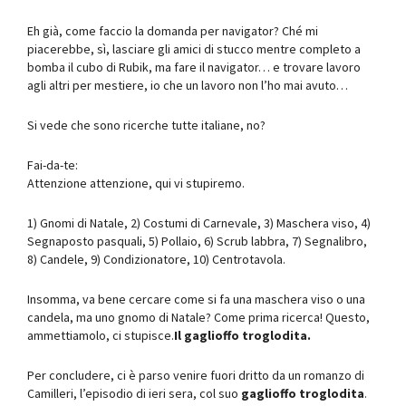
Eh già, come faccio la domanda per navigator? Ché mi
piacerebbe, sì, lasciare gli amici di stucco mentre completo a
bomba il cubo di Rubik, ma fare il navigator… e trovare lavoro
agli altri per mestiere, io che un lavoro non l’ho mai avuto…
Si vede che sono ricerche tutte italiane, no?
Fai-da-te:
Attenzione attenzione, qui vi stupiremo.
1) Gnomi di Natale, 2) Costumi di Carnevale, 3) Maschera viso, 4)
Segnaposto pasquali, 5) Pollaio, 6) Scrub labbra, 7) Segnalibro,
8) Candele, 9) Condizionatore, 10) Centrotavola.
Insomma, va bene cercare come si fa una maschera viso o una
candela, ma uno gnomo di Natale? Come prima ricerca! Questo,
ammettiamolo, ci stupisce.
Il gaglioffo troglodita.
Per concludere, ci è parso venire fuori dritto da un romanzo di
Camilleri, l’episodio di ieri sera, col suo
gaglioffo
troglodita
.