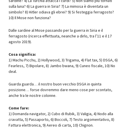
sardine? 4) La Turchia attacca i curdi? 5) Non siamo più tornati
sulla luna? 6) La guerra in Siria? 7) La mimosa è diventata un
simbolo? 8) Hitler odiava gli ebrei? 9) Si festeggia ferragosto?
10) Il Mose non funziona?
Dalle sardine al Mose passando per la guerra in Siria e il
ferragosto (ricerca effettuata, neanche a dirlo, tra l’11 e il 17
agosto 2019).
Cosa significa:
1) Machu Picchu, 2) Hollywood, 3) Trigama, 4) Flat tax, 5) DSGA, 6)
Fearless, 7) Bipolare, 8) Jambo bwana, 9) Cuneo fiscale, 10) No
deal.
Guarda guarda… il nostro buon vecchio DSGA in quinta
posizione… forse dovremmo dare meno cose per scontato,
anche tra le nostre colonne.
Come fare:
1) Domanda navigator, 2) Cubo di Rubik, 3) Valigia, 4) Nodo alla
cravatta, 5) Passaporto, 6) Boccoli, 7) Testo argomentativo, 8)
Fattura elettronica, 9) Aereo di carta, 10) Chignon.