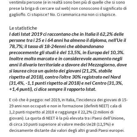
ventimila persone (e in realtà sono ben più di quelle che si sono
prese la briga di cercare sul web) non conoscono il significato di
gaglioffo. Ci stupisce? No. Ci rammarica ma non ci stupisce.
Le statistiche
I dati Istat 2019 ci raccontano che in Italia il 62,2% delle
persone tra i 25 e i 64 anni ha almeno il diploma, nell’Ue il
78,7%; il tasso di 18-24enni che abbandonano
precocemente gli studi è del 13,5%, in Europa del 10,3%.
Inoltre molto marcato e in considerevole aumento negli
anni il divario territoriale a sfavore del Mezzogiorno, dove
si laurea circa un quinto dei giovani (21,2%, stabile
rispetto al 2018), contro l’oltre 30% registrato nel Nord
(31,4%, -1,1 punti rispetto al 2018) e nel Centro (31,3%,
+1,4 punti), ci dice sempre il rapporto Istat.
E ciò che è peggio: nel 2019, in Italia, l’incidenza dei giovani di 15-
29 anni non occupati e non in formazione (definiti NEET) cala di
1,2 punti rispetto al 2018 e raggiunge il 22,2% (2 milioni di
giovani). La quota di NEET è la più elevata tra i Paesi dell’Unione,
di circa 10 punti superiore al valore medio Ue28 (12,5%) e
decisamente distante dai valori degli altri grandi Paesi europei.