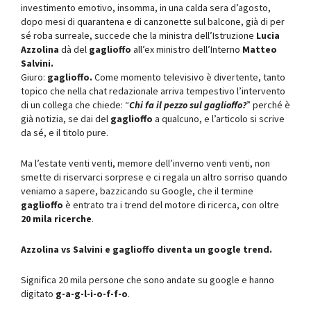
investimento emotivo, insomma, in una calda sera d’agosto,
dopo mesi di quarantena e di canzonette sul balcone, già di per
sé roba surreale, succede che la ministra dell’Istruzione
Lucia
Azzolina
dà del
gaglioffo
all’ex ministro dell’Interno
Matteo
Salvini.
Giuro:
gaglioffo.
Come momento televisivo è divertente, tanto
topico che nella chat redazionale arriva tempestivo l’intervento
di un collega che chiede: “
Chi fa il pezzo sul gaglioffo?
” perché è
già notizia, se dai del
gaglioffo
a qualcuno, e l’articolo si scrive
da sé, e il titolo pure.
Ma l’estate venti venti, memore dell’inverno venti venti, non
smette di riservarci sorprese e ci regala un altro sorriso quando
veniamo a sapere, bazzicando su Google, che il termine
gaglioffo
è entrato tra i trend del motore di ricerca, con oltre
20 mila ricerche
.
Azzolina vs Salvini e gaglioffo diventa un google trend.
Significa 20 mila persone che sono andate su google e hanno
digitato
g-a-g-l-i-o-f-f-o
.