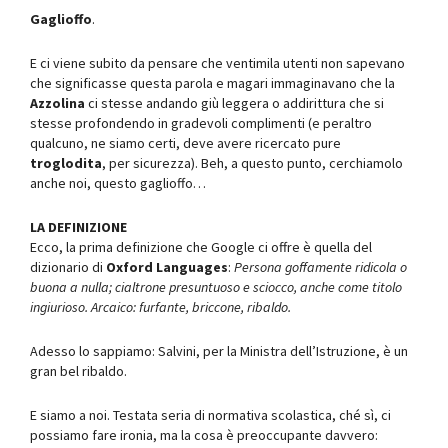
Gaglioffo
.
E ci viene subito da pensare che ventimila utenti non sapevano
che significasse questa parola e magari immaginavano che la
Azzolina
ci stesse andando giù leggera o addirittura che si
stesse profondendo in gradevoli complimenti (e peraltro
qualcuno, ne siamo certi, deve avere ricercato pure
troglodita
, per sicurezza). Beh, a questo punto, cerchiamolo
anche noi, questo gaglioffo…
LA DEFINIZIONE
Ecco, la prima definizione che Google ci offre è quella del
dizionario di
Oxford Languages
:
Persona goffamente ridicola o
buona a nulla; cialtrone presuntuoso e sciocco, anche come titolo
ingiurioso. Arcaico: furfante, briccone, ribaldo.
Adesso lo sappiamo: Salvini, per la Ministra dell’Istruzione, è un
gran bel ribaldo.
E siamo a noi. Testata seria di normativa scolastica, ché sì, ci
possiamo fare ironia, ma la cosa è preoccupante davvero: