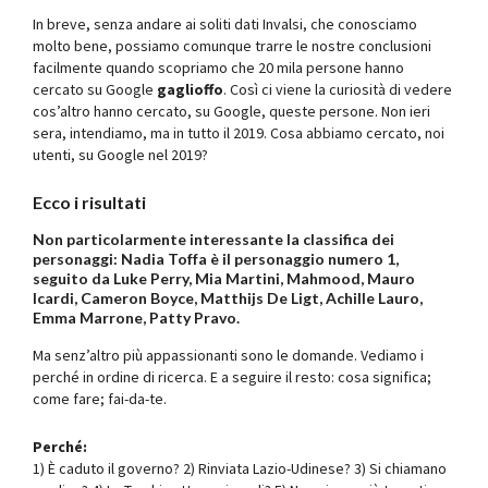
In breve, senza andare ai soliti dati Invalsi, che conosciamo
molto bene, possiamo comunque trarre le nostre conclusioni
facilmente quando scopriamo che 20 mila persone hanno
cercato su Google
gaglioffo
. Così ci viene la curiosità di vedere
cos’altro hanno cercato, su Google, queste persone. Non ieri
sera, intendiamo, ma in tutto il 2019. Cosa abbiamo cercato, noi
utenti, su Google nel 2019?
Ecco i risultati
Non particolarmente interessante la classifica dei
personaggi: Nadia Toffa è il personaggio numero 1,
seguito da Luke Perry, Mia Martini, Mahmood, Mauro
Icardi, Cameron Boyce, Matthijs De Ligt, Achille Lauro,
Emma Marrone, Patty Pravo.
Ma senz’altro più appassionanti sono le domande. Vediamo i
perché in ordine di ricerca. E a seguire il resto: cosa significa;
come fare; fai-da-te.
Perché:
1) È caduto il governo? 2) Rinviata Lazio-Udinese? 3) Si chiamano