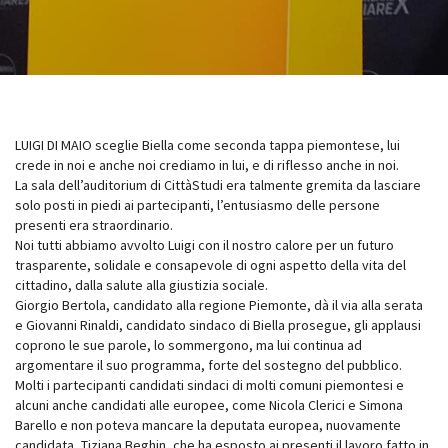
LUIGI DI MAIO sceglie Biella come seconda tappa piemontese, lui
crede in noi e anche noi crediamo in lui, e di riflesso anche in noi.
La sala dell’auditorium di CittàStudi era talmente gremita da lasciare
solo posti in piedi ai partecipanti, l’entusiasmo delle persone
presenti era straordinario.
Noi tutti abbiamo avvolto Luigi con il nostro calore per un futuro
trasparente, solidale e consapevole di ogni aspetto della vita del
cittadino, dalla salute alla giustizia sociale.
Giorgio Bertola, candidato alla regione Piemonte, dà il via alla serata
e Giovanni Rinaldi, candidato sindaco di Biella prosegue, gli applausi
coprono le sue parole, lo sommergono, ma lui continua ad
argomentare il suo programma, forte del sostegno del pubblico.
Molti i partecipanti candidati sindaci di molti comuni piemontesi e
alcuni anche candidati alle europee, come Nicola Clerici e Simona
Barello e non poteva mancare la deputata europea, nuovamente
candidata, Tiziana Beghin, che ha esposto ai presenti il lavoro fatto in