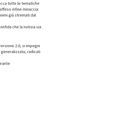
occa tutte le tematiche
offeso infine minaccia:
nimi già stremati dal
onfida che la notizia sia
ersione 2.0, si impegni
à generalizzata, radicati
urante