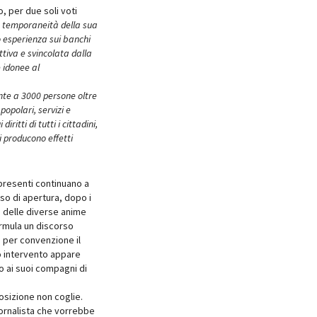
o, per due soli voti
a temporaneità della sua
o esperienza sui banchi
ttiva e svincolata dalla
 idonee al
nte a 3000 persone oltre
opolari, servizi e
ritti di tutti i cittadini,
ti producono effetti
 presenti continuano a
so di apertura, dopo i
e delle diverse anime
rmula un discorso
 per convenzione il
o intervento appare
o ai suoi compagni di
posizione non coglie.
iornalista che vorrebbe