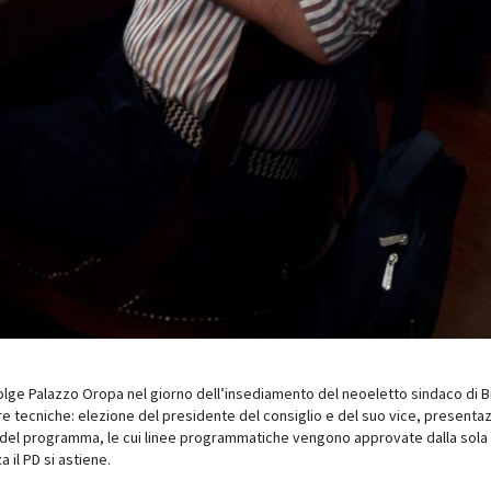
ge Palazzo Oropa nel giorno dell’insediamento del neoeletto sindaco di Bie
e tecniche: elezione del presidente del consiglio e del suo vice, presentaz
 del programma, le cui linee programmatiche vengono approvate dalla sol
a il PD si astiene.