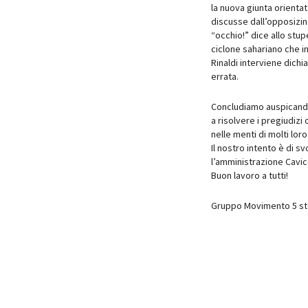
la nuova giunta orienta
discusse dall’opposizin
“occhio!” dice allo stu
ciclone sahariano che i
Rinaldi interviene dichi
errata.
Concludiamo auspicandoc
a risolvere i pregiudizi 
nelle menti di molti loro 
Il nostro intento è di 
l’amministrazione Cavicc
Buon lavoro a tutti!
Gruppo Movimento 5 ste