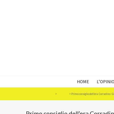
HOME
L’OPINI
Movimento 5 Stelle Biella
>
M5SBiella
>
Primo consiglio dell’era Corradino: Gi
Primo consiglio dell’era Corradin