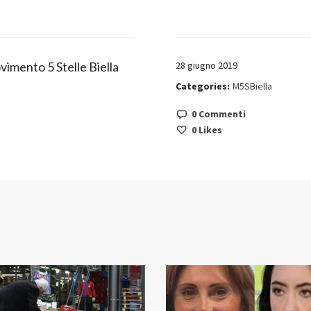
imento 5 Stelle Biella
28 giugno 2019
Categories:
M5SBiella
0 Commenti
0
Likes