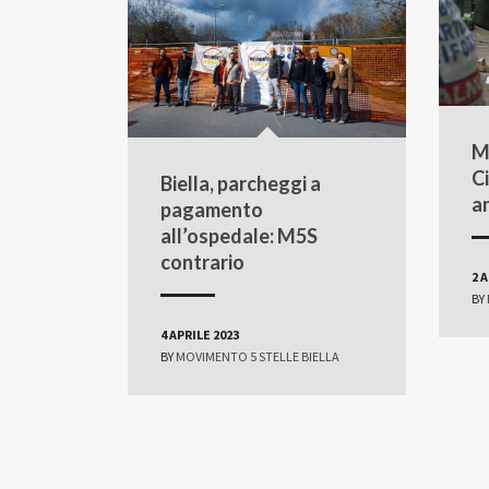
M
C
Biella, parcheggi a
an
pagamento
all’ospedale: M5S
contrario
2 
BY
4 APRILE 2023
BY
MOVIMENTO 5 STELLE BIELLA