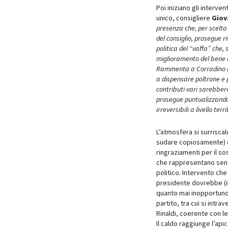
Poi iniziano gli interven
unico, consigliere
Giov
presenza che, per scelta
del consiglio, prosegue r
politica del “vaffa” che,
miglioramento del bene
Rammenta a Corradino le 
a dispensare poltrone e p
contributi vari sarebbero 
prosegue puntualizzando ch
irreversibili a livello terri
L’atmosfera si surrisca
sudare copiosamente) qu
ringraziamenti per il s
che rappresentano senz
politico. Intervento ch
presidente dovrebbe (il
quanto mai inopportuno,
partito, tra cui si intr
Rinaldi, coerente con le
Il caldo raggiunge l’ap