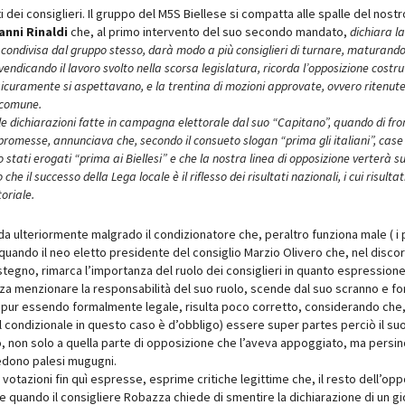
ti dei consiglieri. Il gruppo del M5S Biellese si compatta alle spalle del nostr
anni Rinaldi
che, al primo intervento del suo secondo mandato,
dichiara l
 condivisa dal gruppo stesso, darà modo a più consiglieri di turnare, maturand
ivendicando il lavoro svolto nella scorsa legislatura, ricorda l’opposizione costru
 sicuramente si aspettavano, e la trentina di mozioni approvate, ovvero ritenute
 comune.
dichiarazioni fatte in campagna elettorale dal suo “Capitano”, quando di fro
romesse, annunciava che, secondo il consueto slogan “prima gli italiani”, case p
stati erogati “prima ai Biellesi” e che la nostra linea di opposizione verterà sui di
e il successo della Lega locale è il riflesso dei risultati nazionali, i cui risulta
toriale.
lda ulteriormente malgrado il condizionatore che, peraltro funziona male ( i
ando il neo eletto presidente del consiglio Marzio Olivero che, nel discor
ostegno, rimarca l’importanza del ruolo dei consiglieri in quanto espression
a menzionare la responsabilità del suo ruolo, scende dal suo scranno e fo
e pur essendo formalmente legale, risulta poco corretto, considerando che,
 condizionale in questo caso è d’obbligo) essere super partes perciò il su
 non solo a quella parte di opposizione che l’aveva appoggiato, ma persin
avedono palesi mugugni.
 votazioni fin quì espresse, esprime critiche legittime che, il resto dell’op
ice quando il consigliere Robazza chiede di smentire la dichiarazione di un g