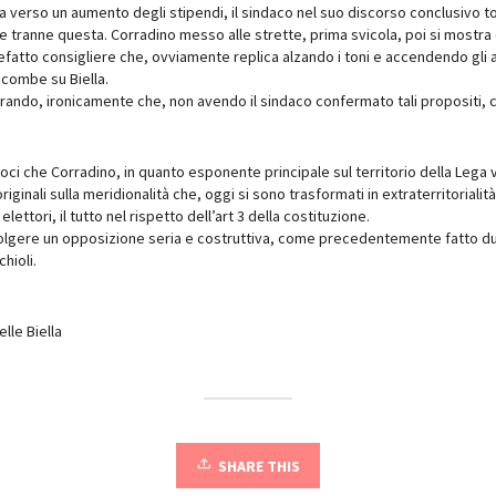
ta verso un aumento degli stipendi, il sindaco nel suo discorso conclusivo t
e tranne questa. Corradino messo alle strette, prima svicola, poi si mostra 
pefatto consigliere che, ovviamente replica alzando i toni e accendendo gli a
ncombe su Biella.
arando, ironicamente che, non avendo il sindaco confermato tali propositi, c
i che Corradino, in quanto esponente principale sul territorio della Lega v
originali sulla meridionalità che, oggi si sono trasformati in extraterritorialit
elettori, il tutto nel rispetto dell’art 3 della costituzione.
svolgere un opposizione seria e costruttiva, come precedentemente fatto d
hioli.
lle Biella
SHARE THIS