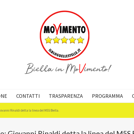
ONE
CONTATTI
TRASPARENZA
PROGRAMMA
ovanni Rinaldi detta la linea del M5S Biella.
o: Giovanni Rinaldi detta la linea del M5S B