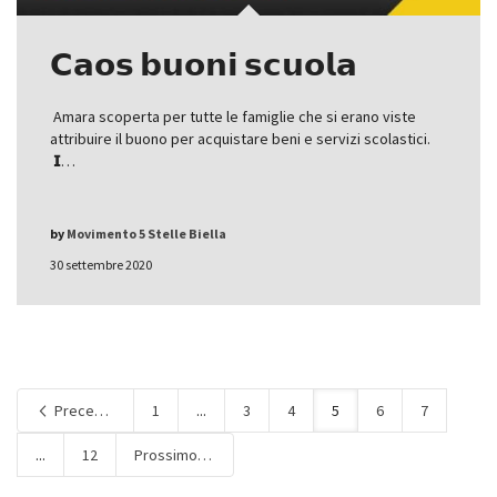
𝗖𝗮𝗼𝘀 𝗯𝘂𝗼𝗻𝗶 𝘀𝗰𝘂𝗼𝗹𝗮
Amara scoperta per tutte le famiglie che si erano viste
attribuire il buono per acquistare beni e servizi scolastici.
𝗜…
by
Movimento 5 Stelle Biella
30 settembre 2020
Precedente
1
...
3
4
5
6
7
...
12
Prossimo