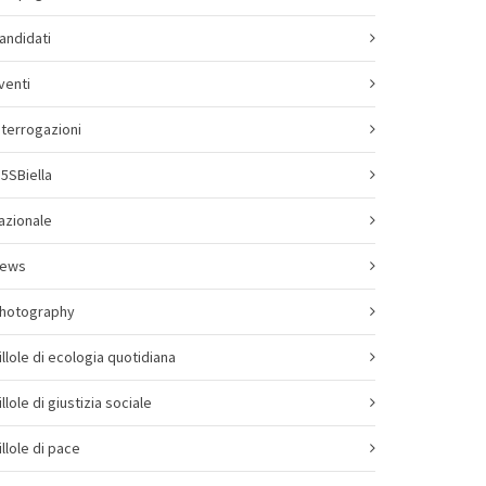
andidati
venti
nterrogazioni
5SBiella
azionale
ews
hotography
illole di ecologia quotidiana
illole di giustizia sociale
illole di pace