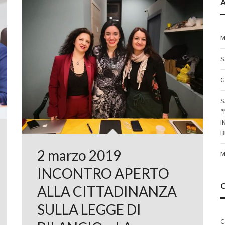
A
M
S
G
S
“
I
B
2 marzo 2019
M
INCONTRO APERTO
ALLA CITTADINANZA
SULLA LEGGE DI
C