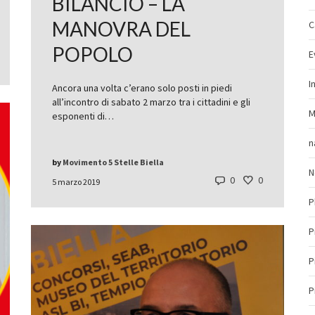
BILANCIO – LA
MANOVRA DEL
C
POPOLO
E
I
Ancora una volta c’erano solo posti in piedi
all’incontro di sabato 2 marzo tra i cittadini e gli
M
esponenti di…
n
by
Movimento 5 Stelle Biella
N
0
0
5 marzo 2019
P
P
P
P