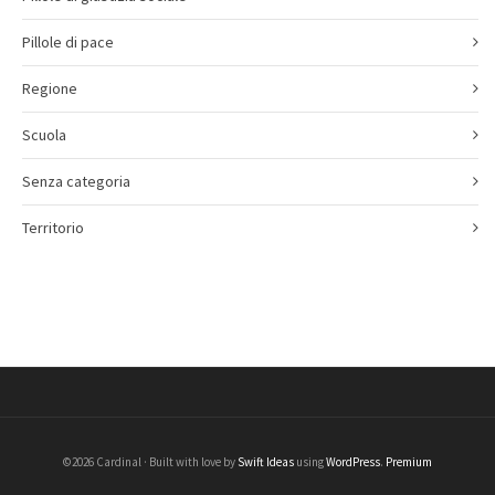
Pillole di pace
Regione
Scuola
Senza categoria
Territorio
©2026 Cardinal · Built with love by
Swift Ideas
using
WordPress
.
Premium