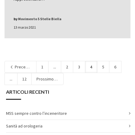
by
Movimento 5 Stelle Biella
13 marzo 2021
Precedente
1
...
2
3
4
5
6
...
12
Prossimo
ARTICOLI RECENTI
M5S sempre contro l’inceneritore
Sanità ad orologeria