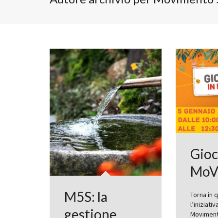
Gioc
MoV
M5S: la
Torna in 
l’iniziativ
gestione
Movimento