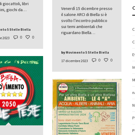
i giocattoli, libri
Venerdì 15 dicembre presso
ni, giochi da…
il salone ARCI di Biella si è
svolto l’incontro pubblico
sui temi ambientali che
C
to 5 Stelle Biella
riguardano Biella…
0
0
e 2023
C
by
Movimento 5 Stelle Biella
E
0
0
17 dicembre 2023
I
M
n
N
P
P