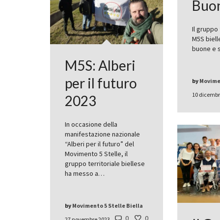
Buon
Il gruppo 
M5S biell
buone e s
M5S: Alberi
per il futuro
by
Movimen
10 dicembr
2023
In occasione della
manifestazione nazionale
“Alberi per il futuro” del
Movimento 5 Stelle, il
gruppo territoriale biellese
ha messo a…
by
Movimento 5 Stelle Biella
0
0
27 novembre 2023