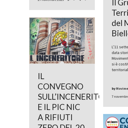
Il G
Terr
del 
Biel
L’11 sett
data stori
Movimento
si è costi
territori
IL
CONVEGNO
by
Movimen
SULL’INCENERITORE
7 novembr
E IL PIC NIC
A RIFIUTI
ZERO DEL 20