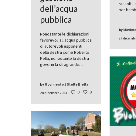
raccolta d
dell’acqua
per bambi
pubblica
by
Movimen
Nonostante le dichiarazioni
27 dicembr
favorevoli all’acqua pubblica
di autorevoli esponenti
della destra come Roberto
Pella, nonostante la destra
governi la stragrande…
by
Movimento 5 Stelle Biella
0
0
28 dicembre 2023