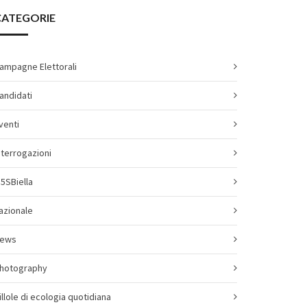
CATEGORIE
ampagne Elettorali
andidati
venti
nterrogazioni
5SBiella
azionale
ews
hotography
illole di ecologia quotidiana