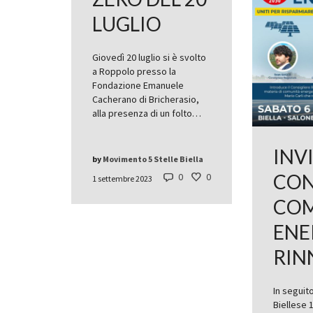
LUGLIO
Giovedì 20 luglio si è svolto
a Roppolo presso la
Fondazione Emanuele
Cacherano di Bricherasio,
alla presenza di un folto…
INV
by
Movimento 5 Stelle Biella
CO
0
0
1 settembre 2023
COM
ENE
RIN
In seguit
Biellese 