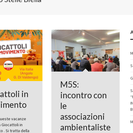
A
M
S
G
M5S:
S
attoli in
incontro con
“
imento
I
le
B
associazioni
queste vacanze
M
ambientaliste
a Giocattoli in
 . Si tratta della