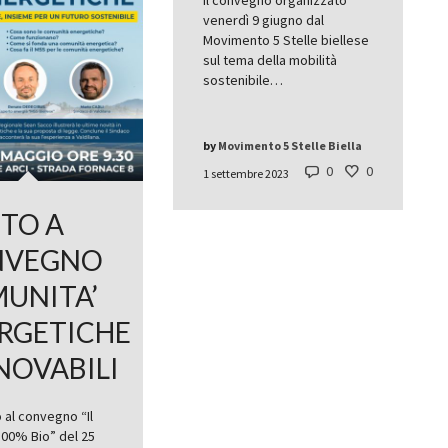
venerdì 9 giugno dal
Movimento 5 Stelle biellese
sul tema della mobilità
sostenibile…
by
Movimento 5 Stelle Biella
0
0
1 settembre 2023
ITO A
NVEGNO
UNITA’
RGETICHE
NOVABILI
o al convegno “Il
100% Bio” del 25