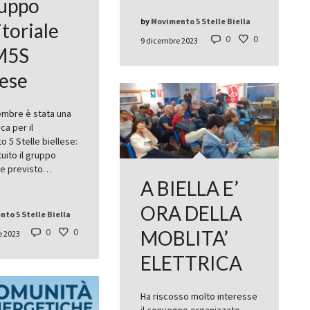
ruppo
by
Movimento 5 Stelle Biella
itoriale
0
0
9 dicembre 2023
M5S
lese
embre è stata una
ca per il
 5 Stelle biellese:
tuito il gruppo
ale previsto…
A BIELLA E’
ORA DELLA
to 5 Stelle Biella
0
0
MOBLITA’
e 2023
ELETTRICA
Ha riscosso molto interesse
il convegno organizzato