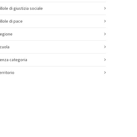
illole di giustizia sociale
illole di pace
egione
cuola
enza categoria
erritorio