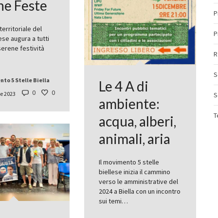
e Feste
P
territoriale del
P
ese augura a tutti
erene festività
R
S
to 5 Stelle Biella
Le 4 A di
0
0
e 2023
S
ambiente:
T
acqua, alberi,
animali, aria
Il movimento 5 stelle
biellese inizia il cammino
verso le amministrative del
2024 a Biella con un incontro
sui temi…