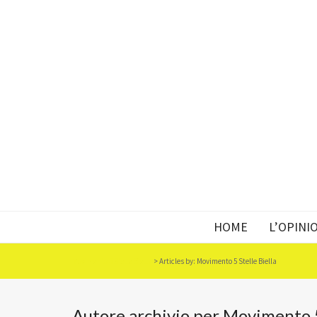
HOME
L’OPINI
Movimento 5 Stelle Biella
>
Articles by: Movimento 5 Stelle Biella
Autore archivio per Movimento 5 