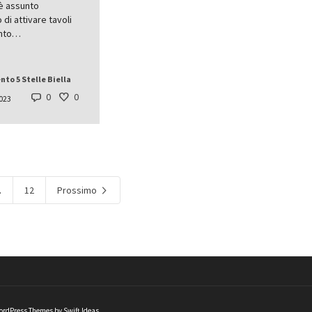
è assunto
 di attivare tavoli
onto…
to 5 Stelle Biella
0
0
023
.
12
Prossimo
rdPress Themes by Swift Ideas