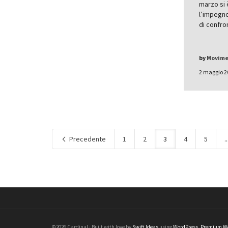
marzo si 
l’impegno
di confr
by
Movimen
2 maggio 2
Precedente
1
2
3
4
5
..
©2026 Cardinal · Built with love by
Swift Ideas
using
WordPress
.
Premium Wo